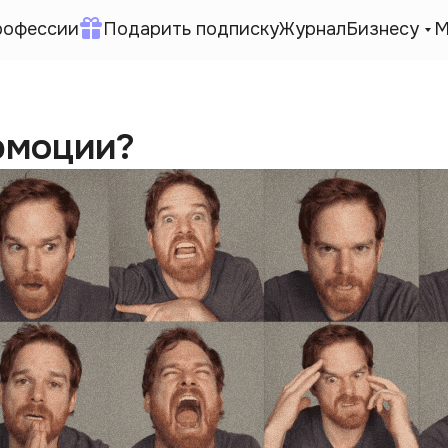
рофессии
Подарить подписку
Журнал
Бизнесу
М
эмоции?