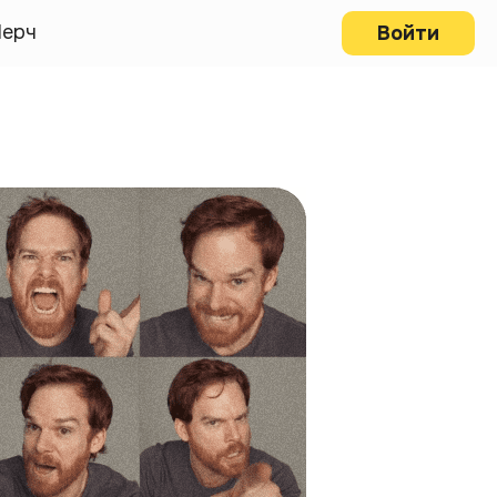
ерч
Войти