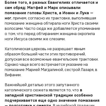
Более того, в разных Евангелиях отличается и
сам обряд: Матфей и Марк описывали
помазание головы Христа, а Иоанн и Лука —
ног
, причем, согласно их трактовке, выполнявшая
помазание женщина обтирала ноги Христа своими
волосами. Часто сюда же добавляется упоминание
о том, что перед обтиранием женщина окропила
ноги Иисуса своими же слезами.
Католическая церковь не разрешает явным
образом большей части этих противоречий,
допуская все возможные евангельские трактовки.
Однако чаще всего встречается указание на
помазание Марией Магдалиной, сестрой Лазаря, в
Вифании.
Важнейшей деталью этого запутанного
католического сюжета является то, что
в
западной христианской традиции особенно
подчеркивается еще одно значение помазания
— подготовка к смерти.
В иудейской традиции