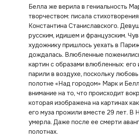
Белла же верила в гениальность Ма
творчеством: писала стихотворения
Константина Станиславского. Девуш
русским, идишем и французским. Чу
художнику пришлось уехать в Париж
дождалась. Влюбленные поженились
картин с образами влюбленных: его 
парили в воздухе, поскольку любовь
полотне «Над городом» Марк и Белл
внимание на то, что происходит вокр
которая изображена на картинах ка
его муза прожили вместе 29 лет. В
умерла. Даже после ее смерти аван
полотнах.