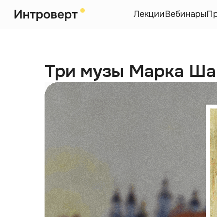
Лекции
Вебинары
П
Три музы Марка Ша