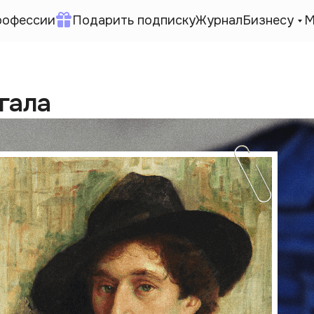
рофессии
Подарить подписку
Журнал
Бизнесу
М
гала