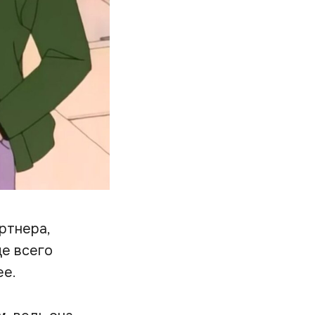
ртнера,
ще всего
ее.