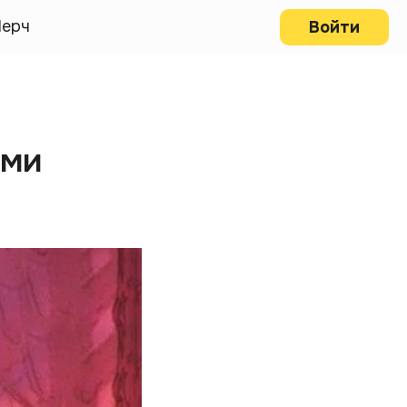
ерч
Войти
ами