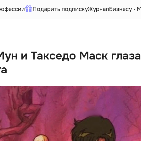
рофессии
Подарить подписку
Журнал
Бизнесу
М
Мун и Такседо Маск глаз
га