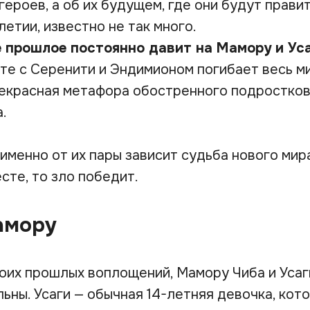
ероев, а об их будущем, где они будут прави
летии, известно не так много.
 прошлое постоянно давит на Мамору и Уса
те с Серенити и Эндимионом погибает весь м
рекрасная метафора обостренного подростков
.
именно от их пары зависит судьба нового мира
сте, то зло победит.
амору
воих прошлых воплощений, Мамору Чиба и Усаг
ьны. Усаги — обычная 14-летняя девочка, кот