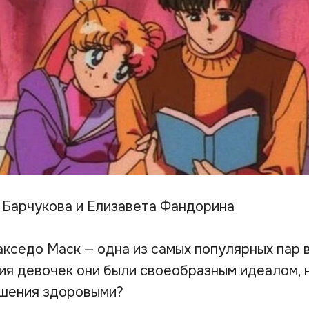
 Барчукова и Елизавета Фандорина
кседо Маск — одна из самых популярных пар в
ия девочек они были своеобразным идеалом, 
ошения здоровыми?