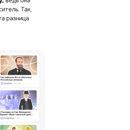
у,
ведь она
итель. Так,
та разница