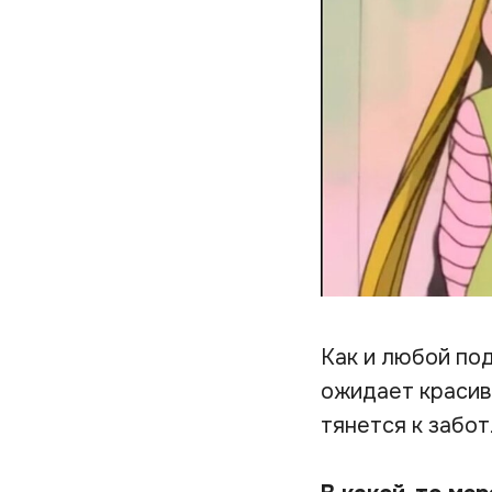
Как и любой по
ожидает красив
тянется к забо