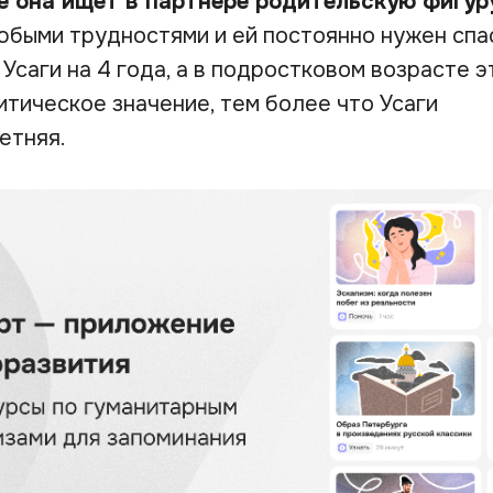
е она ищет в партнере родительскую фигур
юбыми трудностями и ей постоянно нужен спас
саги на 4 года, а в подростковом возрасте э
итическое значение, тем более что Усаги
етняя.