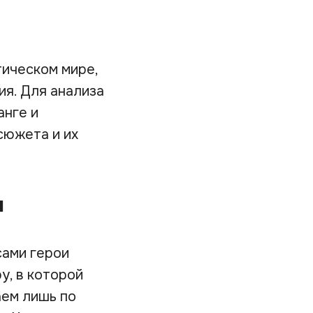
тическом мире,
ия. Для анализа
анге и
сюжета и их
н
сами герои
у, в которой
аем лишь по