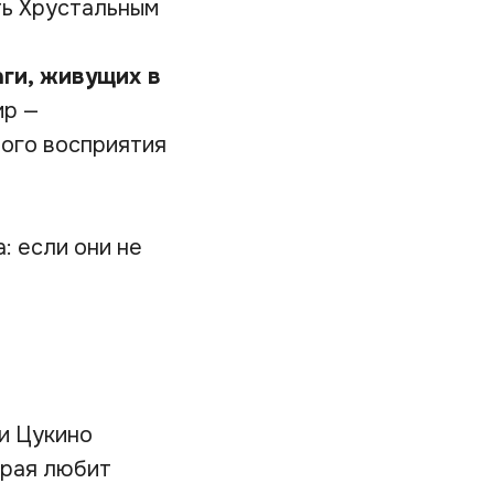
ть Хрустальным
ги, живущих в
ир —
ого восприятия
: если они не
и Цукино
орая любит