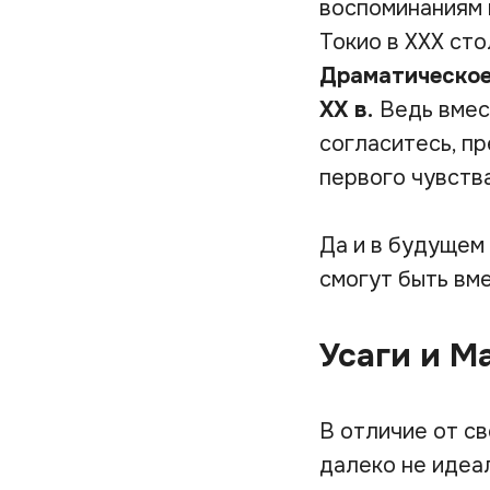
воспоминаниям г
Токио в ХХХ сто
Драматическое
XX в.
Ведь вмес
согласитесь, п
первого чувства
Да и в будущем 
смогут быть вме
Усаги и М
В отличие от с
далеко не идеал