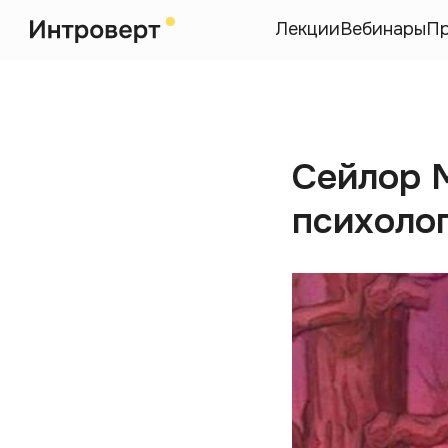
Лекции
Вебинары
П
Сейлор 
психоло