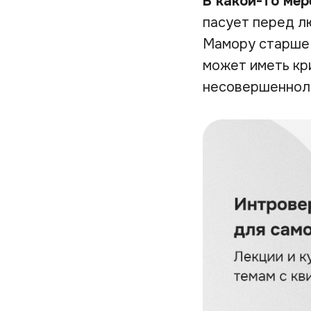
В какой-то мер
пасует перед л
Мамору старше У
может иметь кр
несовершеннол