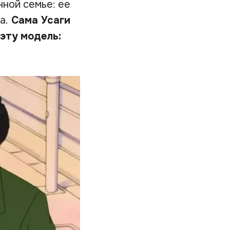
нной семье: ее
а.
Сама Усаги
 эту модель: