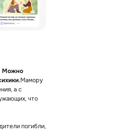
.
Можно
сихики.
Мамору
ия, а с
ужающих, что
дители погибли,