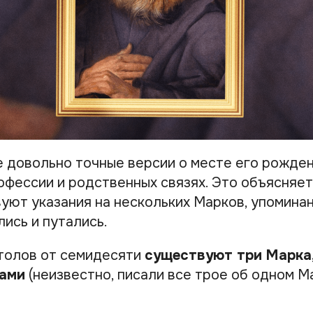
 довольно точные версии о месте его рожден
офессии и родственных связях. Это объясняетс
уют указания на нескольких Марков, упомина
ись и путались.
столов от семидесяти
существуют три Марка
ами
(неизвестно, писали все трое об одном М