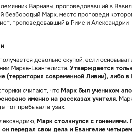
племянник Варнавы, проповедовавший в Вави
й безбородый Марк, место проповеди которог
ист, проповедовавший в Риме и Александрии
ни
получается довольно скупой, если основыват
ании Марка-Евангелиста.
Утверждается тольк
не (территория современной Ливии), либо в
сторики считают, что
Марк был учеником апо
основано именно на рассказах учителя.
Марк
де тот пребывал в узах.
Александрию,
Марк столкнулся с гонениями.
 он передал свои дела и Евангелие четырем