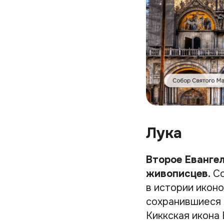
Лука
Второе Еванге
живописцев.
Со
в истории икон
сохранившиеся 
Киккская икона