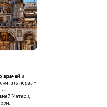
ю врачей и
 считать первым
рые
жией Матери,
ери.