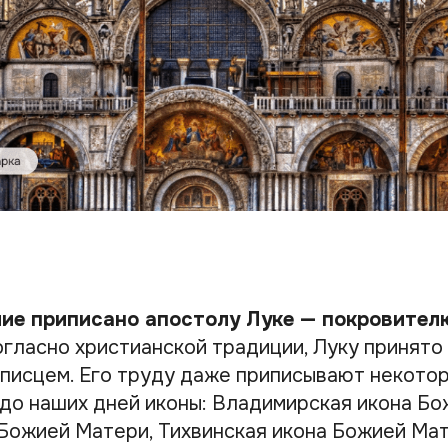
лие приписано апостолу Луке — покровител
гласно христианской традиции, Луку принято
описцем. Его труду даже приписывают некото
до наших дней иконы: Владимирская икона Бо
 Божией Матери, Тихвинская икона Божией Мат