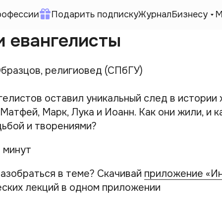
рофессии
Подарить подписку
Журнал
Бизнесу
М
и евангелисты
Образцов, религиовед (СПбГУ)
гелистов оставил уникальный след в истории 
 Матфей, Марк, Лука и Иоанн. Как они жили, и 
дьбой и творениями?
5 минут
азобраться в теме? Скачивай
приложение «И
ских лекций в одном приложении