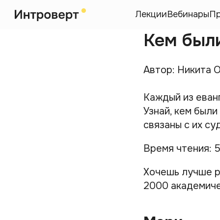
Лекции
Вебинары
П
Кем был
Автор: Никита 
Каждый из еван
Узнай, кем были
связаны с их су
Время чтения: 
Хочешь лучше р
2000 академиче