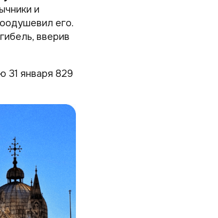
ычники и
воодушевил его.
гибель, вверив
ю 31 января 829