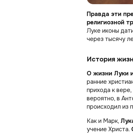
Правда эти пр
религиозной т
Луке иконы дати
через тысячу л
История жиз
О жизни Луки 
ранние христиа
прихода к вере,
вероятно, в Ант
происходил из 
Как и Марк,
Лук
учение Христа.