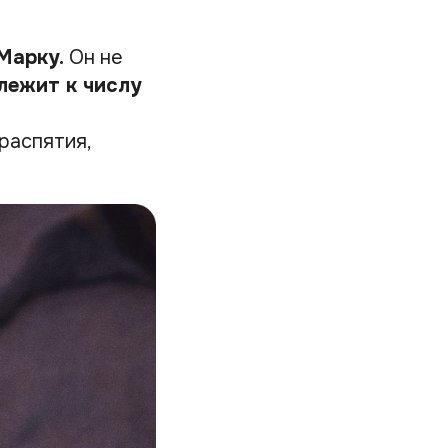
Марку.
Он не
лежит к числу
распятия,