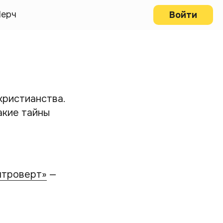
ерч
Войти
христианства.
какие тайны
нтроверт»
—