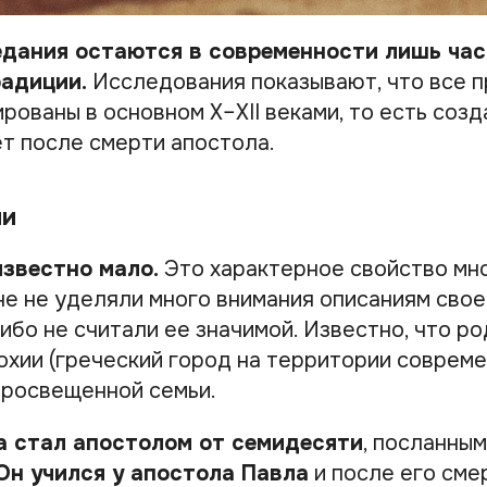
едания остаются в современности лишь ча
радиции.
Исследования показывают, что все 
рованы в основном X–XII веками, то есть соз
ет после смерти апостола.
ни
известно мало.
Это характерное свойство мно
не не уделяли много внимания описаниям свое
 ибо не считали ее значимой. Известно, что ро
охии (греческий город на территории совреме
просвещенной семьи.
а стал апостолом от семидесяти
, посланны
Он учился у апостола Павла
и после его сме