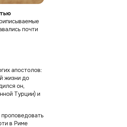
стью
приписываемые
давались почти
гих апостолов:
й жизни до
дился он,
нной Турции) и
м проповедовать
рти в Риме