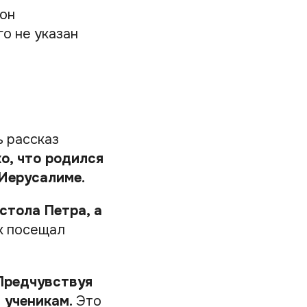
лон
о не указан
ь рассказ
о, что родился
 Иерусалиме.
стола Петра, а
 посещал
 Предчувствуя
 ученикам.
Это