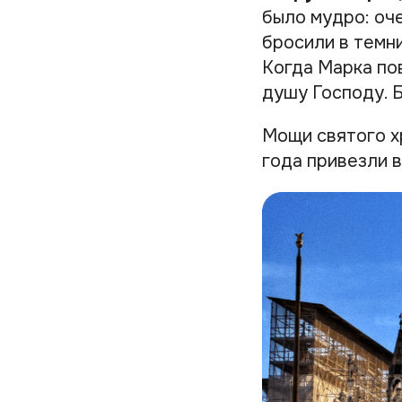
было мудро: оче
бросили в темни
Когда Марка по
душу Господу. Бы
Мощи святого х
года привезли 