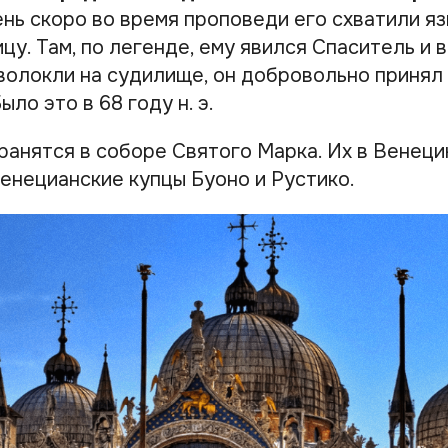
нь скоро во время проповеди его схватили яз
цу. Там, по легенде, ему явился Спаситель и 
волокли на судилище, он добровольно принял 
ло это в 68 году н. э.
ранятся в соборе Святого Марка. Их в Венеци
венецианские купцы Буоно и Рустико.