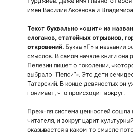
Гурджиев. Даже имя главного героя
имен Василия Аксёнова и Владимира
Текст буквально «сшит» из назва
слоганов, статейных отрывков, г
откровений.
Буква «П» в названии 
смыслов. В самом начале книги она 
Пелевин пишет о поколении, «
которо
выбрало “Пепси”
». Это дети семиде
Татарский. В конце девяностых он у
понимает, что происходит вокруг.
Прежняя система ценностей сошла на
читателя, и вокруг царит культурны
оказывается в каком-то смысле поте