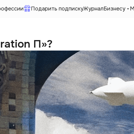
рофессии
Подарить подписку
Журнал
Бизнесу
М
ration П»?