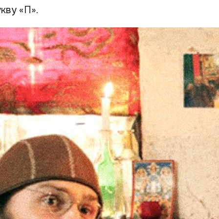
кву «П».