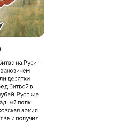
)
битва на Руси —
 Ивановичем
ыли десятки
ред битвой в
убей. Русские
садный полк
ковская армия
тве и получил