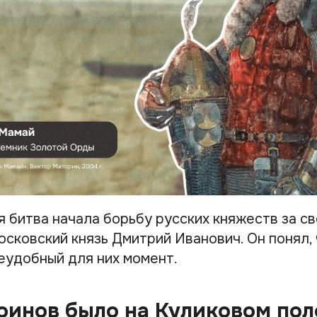
я битва начала борьбу русских княжеств за св
сковский князь Дмитрий Иванович. Он понял, 
неудобный для них момент.
оинов было на Куликовом пол