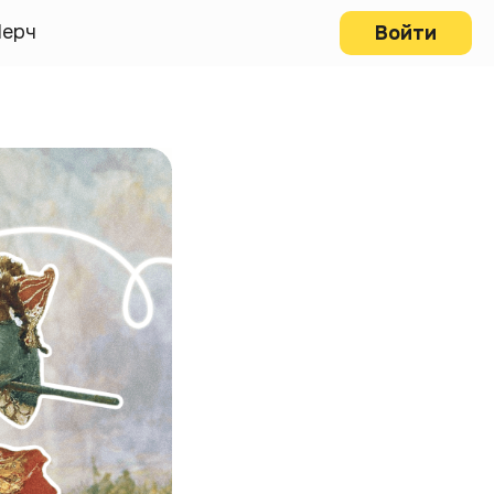
ерч
Войти