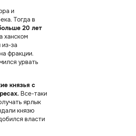
ора и
ека. Тогда в
больше 20 лет
а ханском
 из-за
на фракции.
мился урвать
ие князья с
ресах.
Все-таки
олучать ярлык
ыдали князю
добился власти