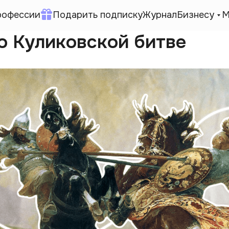
рофессии
Подарить подписку
Журнал
Бизнесу
М
о Куликовской битве