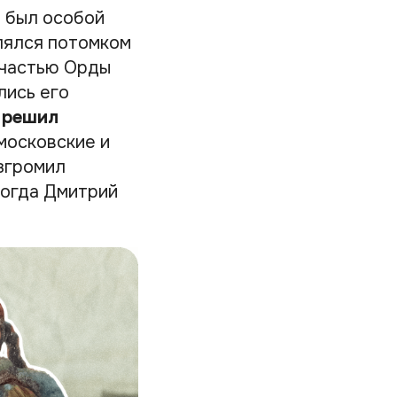
н был особой
влялся потомком
 частью Орды
лись его
 решил
московские и
згромил
Тогда Дмитрий