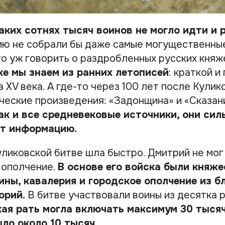
каких сотнях тысяч воинов не могло идти и р
ию не собрали бы даже самые могущественны
то уж говорить о раздробленных русских княж
ке мы знаем из ранних летописей
: краткой и
 XV века. А где-то через 100 лет после Кулик
ические произведения: «Задонщина» и «Сказа
ак и все средневековые источники, они сил
т информацию.
уликовской битве шла быстро. Дмитрий не мог
 ополчение.
В основе его войска были княже
ины, кавалерия и городское ополчение из 
орий.
В битве участвовали воины из десятка 
ая рать могла включать максимум 30 тысяч
ыло около 10 тысяч.