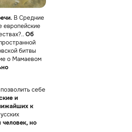
ечи.
В Средние
е европейские
ествах?..
Об
 пространной
овской битвы
ние о Мамаевом
ьно
 позволить себе
ские и
ближайших к
русских
 человек, но