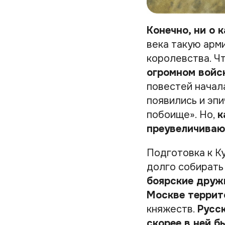
Конечно, ни о 
века такую арм
королевства. Ч
огромном войс
повестей начала
появились и эп
побоище». Но,
к
преувеличиваю
Подготовка к К
долго собирать
боярские друж
Москве террит
княжеств.
Русск
скорее в ней б