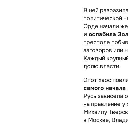
В ней разразил
политической не
Орде начали же
и ослабила Зо
престоле побыв
заговоров или 
Каждый крупный
долю власти.
Этот хаос повли
самого начала
Русь зависела 
на правление у
Михаилу Тверск
в Москве, Влад