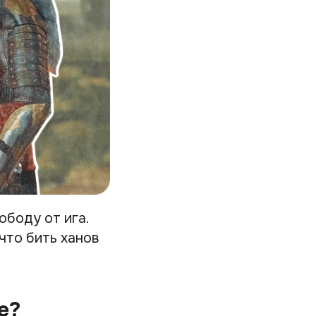
ободу от ига.
что бить ханов
е?