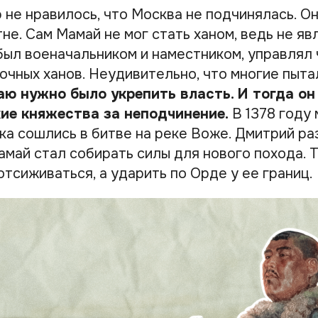
 не нравилось, что Москва не подчинялась. О
не. Сам Мамай не мог стать ханом, ведь не я
 был военачальником и наместником, управлял
очных ханов. Неудивительно, что многие пыта
ю нужно было укрепить власть. И тогда он
ие княжества за неподчинение.
В 1378 году 
ка сошлись в битве на реке Воже. Дмитрий ра
амай стал собирать силы для нового похода. 
тсиживаться, а ударить по Орде у ее границ.