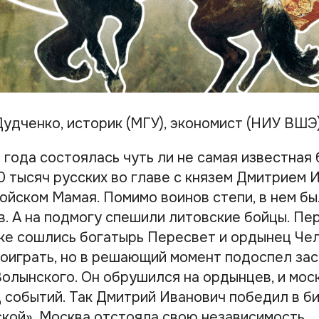
Дудченко, историк (МГУ), экономист (НИУ ВШЭ
 года состоялась чуть ли не самая известная 
00 тысяч русских во главе с князем Дмитрием
войском Мамая. Помимо воинов степи, в нем б
в. А на подмогу спешили литовские бойцы. Пе
ке сошлись богатырь Пересвет и ордынец Чел
роиграть, но в решающий момент подоспел за
Волынского. Он обрушился на ордынцев, и мос
 событий. Так Дмитрий Иванович победил в би
кой». Москва отстояла свою независимость.