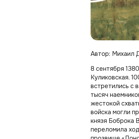
Автор: Михаил 
8 сентября 1380
Куликовская. 1
встретились с 
тысяч наемнико
жестокой схват
войска могли п
князя Боброка 
переломила ход
прозвище «Донс