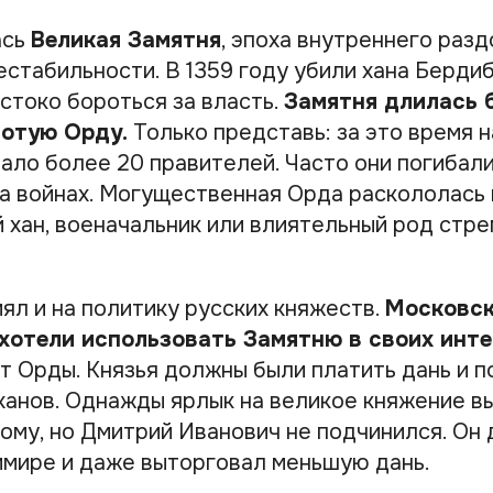
ась
Великая Замятня
, эпоха внутреннего разд
стабильности. В 1359 году убили хана Бердиб
стоко бороться за власть.
Замятня длилась 
лотую Орду.
Только представь: за это время н
ало более 20 правителей. Часто они погибали
на войнах. Могущественная Орда раскололась 
 хан, военачальник или влиятельный род стре
ял и на политику русских княжеств.
Московск
 хотели использовать Замятню в своих инте
от Орды. Князья должны были платить дань и п
 ханов. Однажды ярлык на великое княжение в
ому, но Дмитрий Иванович не подчинился. Он 
имире и даже выторговал меньшую дань.