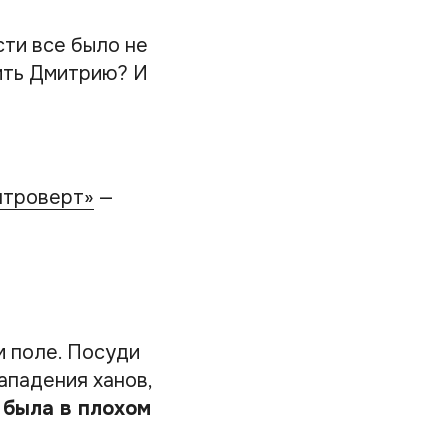
сти все было не
ить Дмитрию? И
нтроверт»
—
м поле. Посуди
ападения ханов,
 была в плохом